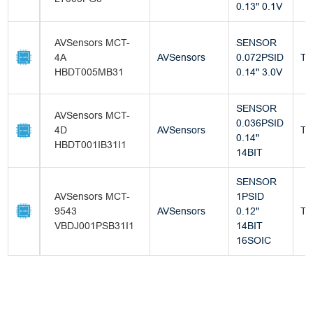
0.13" 0.1V
AVSensors MCT-
SENSOR
4A
AVSensors
0.072PSID
Tu
HBDT005MB31
0.14" 3.0V
SENSOR
AVSensors MCT-
0.036PSID
4D
AVSensors
Tu
0.14"
HBDT001IB31I1
14BIT
SENSOR
AVSensors MCT-
1PSID
9543
AVSensors
0.12"
Tu
VBDJ001PSB31I1
14BIT
16SOIC