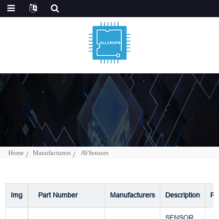
Home
Manufacturers
AVSensors
Img
Part Number
Manufacturers
Description
Pa
SENSOR