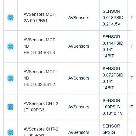
SENSOR
AVSensors MCT-
AVSensors
0.018PSID
Tu
2A 001PB51
0.2" 4.5V
SENSOR
AVSensors MCT-
0.144PSID
4D
AVSensors
Tu
0.14"
HBDT004IB31I3
14BIT
SENSOR
AVSensors MCT-
0.072PSID
4D
AVSensors
Tu
0.14"
HBDT002IB31I2
14BIT
SENSOR
AVSensors CHT-2
AVSensors
100PSIG
Tu
LT100PG3
0.13" 0.1V
SENSOR
AVSensors CHT-2
AVSensors
5PSIG
Tu
LT005PG3