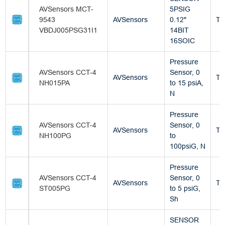
AVSensors MCT-
5PSIG
9543
AVSensors
0.12"
Tu
VBDJ005PSG31I1
14BIT
16SOIC
Pressure
AVSensors CCT-4
Sensor, 0
AVSensors
Tu
NH015PA
to 15 psiA,
N
Pressure
AVSensors CCT-4
Sensor, 0
AVSensors
Tu
NH100PG
to
100psiG, N
Pressure
AVSensors CCT-4
Sensor, 0
AVSensors
Tu
ST005PG
to 5 psiG,
Sh
SENSOR