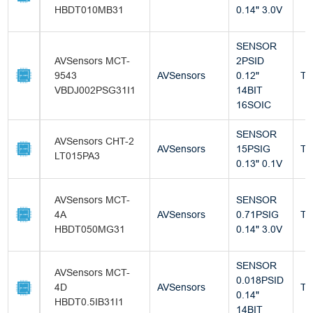
HBDT010MB31
0.14" 3.0V
SENSOR
AVSensors MCT-
2PSID
9543
AVSensors
0.12"
Tu
VBDJ002PSG31I1
14BIT
16SOIC
SENSOR
AVSensors CHT-2
AVSensors
15PSIG
Tu
LT015PA3
0.13" 0.1V
AVSensors MCT-
SENSOR
4A
AVSensors
0.71PSIG
Tu
HBDT050MG31
0.14" 3.0V
SENSOR
AVSensors MCT-
0.018PSID
4D
AVSensors
Tu
0.14"
HBDT0.5IB31I1
14BIT