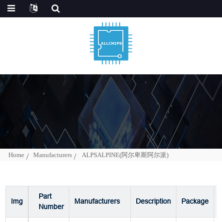
Home
Manufacturers
ALPSALPINE(阿尔卑斯阿尔派)
Part
Img
Manufacturers
Description
Package
Number